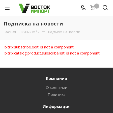
0
Подписка на новости
Главная
-
Личный кабинет
-
Подписка на новости
'bitrix:subscribe.edit' is not a component
'bitrix:catalog.product.subscribe.list' is not a component
Компания
О компании
Политика
Информация