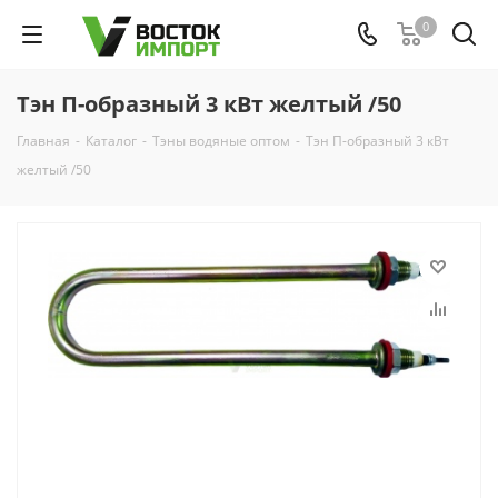
0
Тэн П-образный 3 кВт желтый /50
Главная
-
Каталог
-
Тэны водяные оптом
-
Тэн П-образный 3 кВт
желтый /50