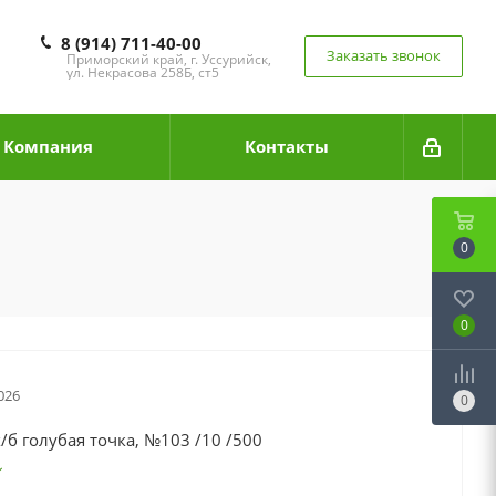
8 (914) 711-40-00
Заказать звонок
Приморский край, г. Уссурийск,
ул. Некрасова 258Б, ст5
Компания
Контакты
0
0
026
0
/б голубая точка, №103 /10 /500