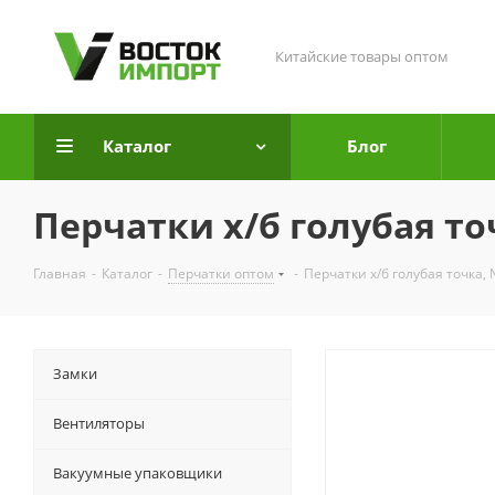
Китайские товары оптом
Каталог
Блог
Перчатки х/б голубая точ
Главная
-
Каталог
-
Перчатки оптом
-
Перчатки х/б голубая точка, 
Замки
Вентиляторы
Вакуумные упаковщики