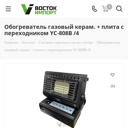
0
Обогреватель газовый керам. + плита с
переходником YC-808B /4
Главная
-
Каталог
-
Газовые горелки и печки оптом
-
Обогреватель
газовый керам. + плита с переходником YC-808B /4